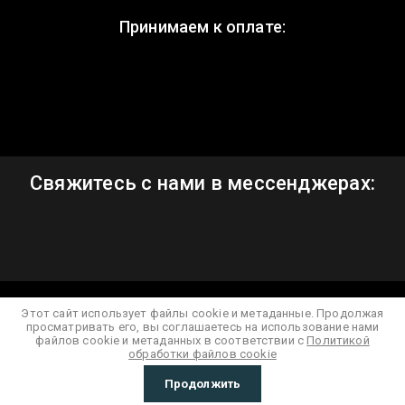
Принимаем к оплате:
Свяжитесь с нами в мессенджерах:
Этот сайт использует файлы cookie и метаданные. Продолжая
просматривать его, вы соглашаетесь на использование нами
new
exline-lubricants.ru —
создание интернет-магазина
, веб-
файлов cookie и метаданных в соответствии с
Политикой
обработки файлов cookie
студия Мегагрупп
Продолжить